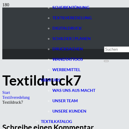
SCHEIBENTÖNUNG
TEXTILVEREDELUNG
DIGITALDRUCK
SCHILDER | PLANEN
DRUCKSACHEN
WANDTATTOOS
WERBEMITTEL
Textildruck7
ÜBER UNS
WAS UNS AUS MACHT
Start
Textilveredelung
UNSER TEAM
Textildruck7
UNSERE KUNDEN
TEXTILKATALOG
Schreibe einen Kommentar