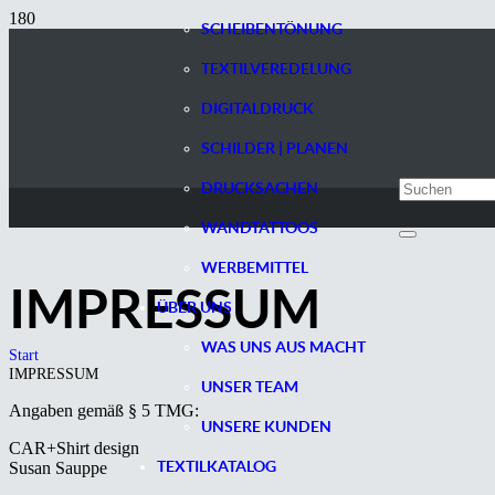
SCHEIBENTÖNUNG
TEXTILVEREDELUNG
DIGITALDRUCK
SCHILDER | PLANEN
DRUCKSACHEN
WANDTATTOOS
WERBEMITTEL
IMPRESSUM
ÜBER UNS
WAS UNS AUS MACHT
Start
IMPRESSUM
UNSER TEAM
Angaben gemäß § 5 TMG:
UNSERE KUNDEN
CAR+Shirt design
TEXTILKATALOG
Susan Sauppe