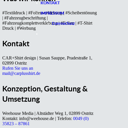
KONTAKT
#Textildruck | #Folienverklebung | #Scheibentönung
IMPRESSUM
| #Fahrzeugbeschriftung |
#Fahrzeugkomplettverklebung | #Folien | #T-Shirt
Datenschutz
Druck | #Werbung
Kontakt
CAR+Shirt design | Susan Sauppe, Pradestraße 1,
02899 Ostritz
Rufen Sie uns an
mail@carplusshirt.de
Konzeption, Gestaltung &
Umsetzung
Weehouse Media | Altstädter Weg 1, 02899 Ostritz
Kontakt: info@weehouse.de | Telefon:
0049 (0)
35823 – 87861