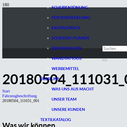
SCHEIBENTÖNUNG
TEXTILVEREDELUNG
DIGITALDRUCK
SCHILDER | PLANEN
DRUCKSACHEN
WANDTATTOOS
WERBEMITTEL
20180504_111031_
ÜBER UNS
WAS UNS AUS MACHT
Start
Fahrzeugbeschriftung
UNSER TEAM
20180504_111031_001
UNSERE KUNDEN
TEXTILKATALOG
Was wir können